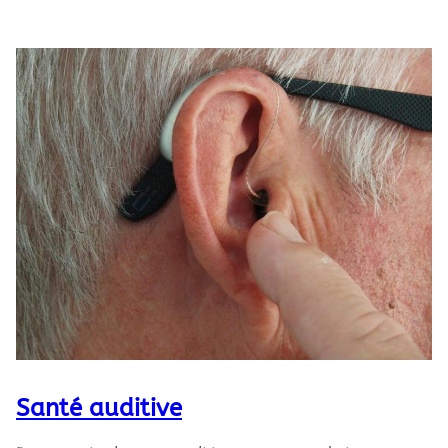
Anatomie de l’œil
: Découvrez la structure de
l’œil avec nos animations interactives. Planches
anatomiques et vidéos explicatives pour mieux
comprendre les éléments internes et externes de
l’œil.
Ophtalmologie & orthoptie
: Le rôle des
ophtalmologistes et des orthoptistes dans le
dépistage, la prévention et la correction des
troubles visuels.
Pathologies oculaires
: Informations détaillées
sur les pathologies courantes telles que la
cataracte, le glaucome, la myopie, et bien plus
Santé auditive
encore.